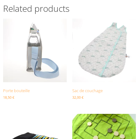
Related products
Porte bouteille
Sac de couchage
18,50
€
32,00
€