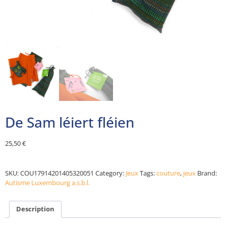
De Sam léiert fléien
25,50
€
Alternative:
SKU:
COU17914201405320051
Category:
Jeux
Tags:
couture
,
jeux
Brand:
Autisme Luxembourg a.s.b.l.
Description