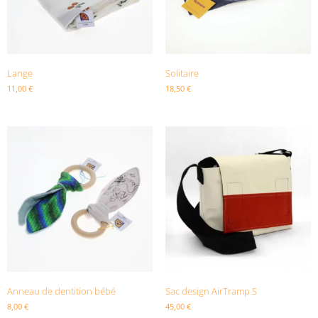
Lange
Solitaire
11,00
€
18,50
€
Anneau de dentition bébé
Sac design AirTramp S
8,00
€
45,00
€