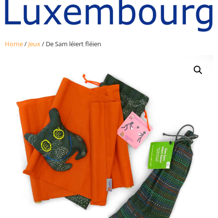
Home
/
Jeux
/ De Sam léiert fléien