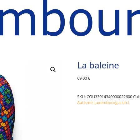
La baleine
69,00
€
Alternative:
SKU:
COU33914340000022600
Cat
Autisme Luxembourg a.s.b.l.