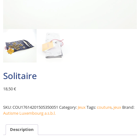
Solitaire
18,50
€
Alternative:
SKU:
COU17614201505350051
Category:
Jeux
Tags:
couture
,
jeux
Brand:
Autisme Luxembourg a.s.b.l.
Description