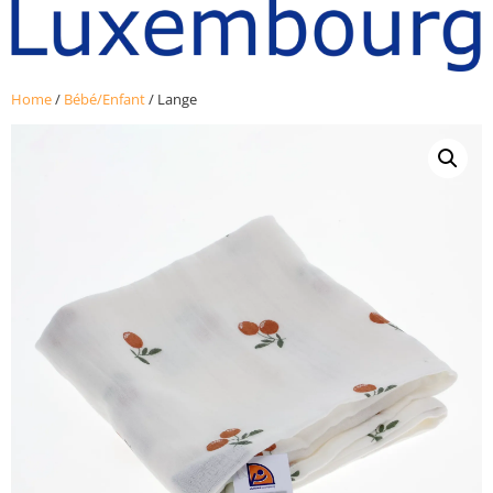
Home
/
Bébé/Enfant
/ Lange