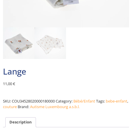
Lange
11,00
€
Alternative:
SKU:
COU34528020000180000
Category:
Bébé/Enfant
Tags:
bebe-enfant
,
couture
Brand:
Autisme Luxembourg a.s.b.l.
Description