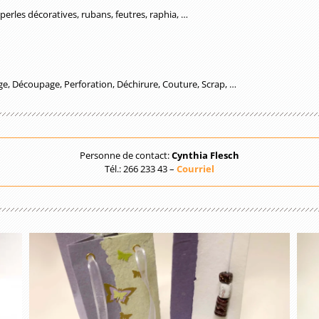
 perles décoratives, rubans, feutres, raphia, …
age, Découpage, Perforation, Déchirure, Couture, Scrap, …
Personne de contact:
Cynthia Flesch
Tél.: 266 233 43 –
Courriel