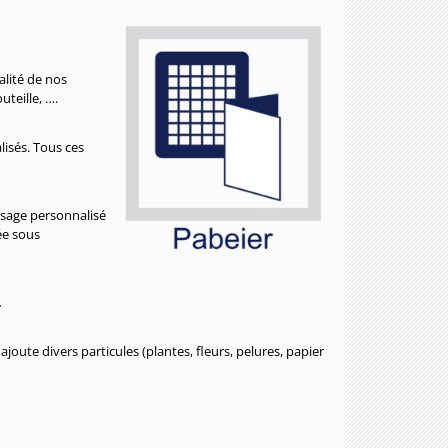
alité de nos
teille, ….
lisés. Tous ces
ssage personnalisé
ée sous
.
oute divers particules (plantes, fleurs, pelures, papier